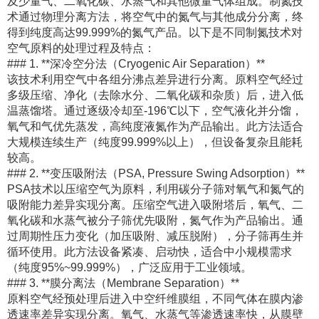
及少量气、二氧化碳、水蒸气和其他微量气体组成。制氮技
术通过物理分离方法，将空气中的氮气与其他成分分离，终
得到纯度高达99.999%的氮气产品。以下是不同制氮技术对
空气原料的处理过程及特点：
### 1. **深冷空分法（Cryogenic Air Separation）**
该技术利用空气中各组分沸点差异进行分离。原料空气经过
多级压缩、净化（去除水分、二氧化碳和杂质）后，进入低
温蒸馏塔。通过逐级冷却至-196℃以下，空气液化并分馏，
氧气和气优先蒸发，高纯度液氮作为产品输出。此方法适合
大规模连续生产（纯度99.999%以上），但设备复杂且能耗
较高。
### 2. **变压吸附法（PSA, Pressure Swing Adsorption）**
PSA技术以压缩空气为原料，利用碳分子筛对氧气和氮气的
吸附能力差异实现分离。压缩空气进入吸附塔后，氧气、二
氧化碳和水蒸气被分子筛优先吸附，氮气作为产品输出。通
过周期性压力变化（加压吸附、减压脱附），分子筛再生并
循环使用。此方法设备紧凑、启动快，适合中小规模需求
（纯度95%~99.999%），广泛应用于工业领域。
### 3. **膜分离法（Membrane Separation）**
原料空气经预处理后进入中空纤维膜组，不同气体在膜内渗
透速率差异实现分离。氧气、水蒸气等渗透速率快，从膜壁