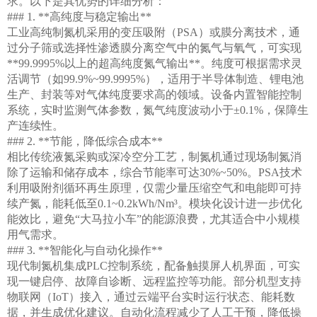
求。以下是其优势的详细分析：
### 1. **高纯度与稳定输出**
工业高纯制氮机采用的变压吸附（
PSA）或膜分离技术，通
过分子筛或选择性渗透膜分离空气中的氮气与氧气，可实现
**99.9995%以上的超高纯度氮气输出**。纯度可根据需求灵
活调节（如99.9%~99.9995%），适用于半导体制造、锂电池
生产、封装等对气体纯度要求高的领域。设备内置智能控制
系统，实时监测气体参数，氮气纯度波动小于±0.1%，保障生
产连续性。
### 2. **节能，降低综合成本**
相比传统液氮采购或深冷空分工艺，制氮机通过现场制氮消
除了运输和储存成本，综合节能率可达
30%~50%。PSA技术
利用吸附剂循环再生原理，仅需少量压缩空气和电能即可持
续产氮，能耗低至0.1~0.2kWh/Nm³。模块化设计进一步优化
能效比，避免“大马拉小车”的能源浪费，尤其适合中小规模
用气需求。
### 3. **智能化与自动化操作**
现代制氮机集成
PLC控制系统，配备触摸屏人机界面，可实
现一键启停、故障自诊断、远程监控等功能。部分机型支持
物联网（IoT）接入，通过云端平台实时运行状态、能耗数
据，并生成优化建议。自动化流程减少了人工干预，降低操