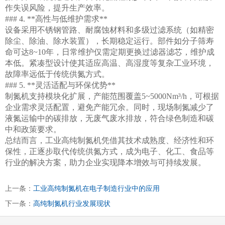
作失误风险，提升生产效率。
### 4. **高性与低维护需求**
设备采用不锈钢管路、耐腐蚀材料和多级过滤系统（如精密
除尘、除油、除水装置），长期稳定运行。部件如分子筛寿
命可达
8~10年，日常维护仅需定期更换过滤器滤芯，维护成
本低。紧凑型设计使其适应高温、高湿度等复杂工业环境，
故障率远低于传统供氮方式。
### 5. **灵活适配与环保优势**
制氮机支持模块化扩展，产能范围覆盖
5~5000Nm³/h，可根据
企业需求灵活配置，避免产能冗余。同时，现场制氮减少了
液氮运输中的碳排放，无废气废水排放，符合绿色制造和碳
中和政策要求。
总结而言，工业高纯制氮机凭借其技术成熟度、经济性和环
保性，正逐步取代传统供氮方式，成为电子、化工、食品等
行业的解决方案，助力企业实现降本增效与可持续发展。
上一条：
工业高纯制氮机在电子制造行业中的应用
下一条：
高纯制氮机行业发展现状