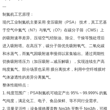
---
制氮机工艺原理：
现代工业制氮机主要采用 变压吸附（PSA） 技术，其工艺基
于空气中氮气（N?）与氧气（O?）在碳分子筛（CMS）上
的吸附速率差异。压缩空气经除油、除尘、干燥等预处理后
进入吸附塔。在高压下，碳分子筛优先吸附氧气、二氧化碳
和水蒸气，而氮气因吸附速率慢得以富集输出。通过周期性
切换吸附塔压力（加压吸附→减压解吸），实现连续生产高
纯度氮气。部分场景也采用 膜分离技术，利用中空纤维膜对
气体渗透性的差异分离氮气。
整体性能特点：
1. 纯度范围广：PSA制氮机可稳定产出 95% ~ 99.999% 的氮
气纯度，满足化工、电子、食品保鲜、等不同行业需求。
2. 流量灵活性：设备规格覆盖数 Nm3/h 至数千 Nm3/h，可模